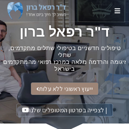
יצירת קשר
תמונות לפני ואחרי
תחומי טיפול
אודות ד"ר ברון
מן התקשורת
דף הבית
ד"ר רפאל ברון
טיפולים חדשניים בטיפולי שתלים מתקדמים,
שתלי
זיגומה והרדמה מלאה במרכז רפואי מהמתקדמים
בישראל
ייעוץ ראשוני ללא עלות
| לצפייה בסרטון המטופלים שלנו