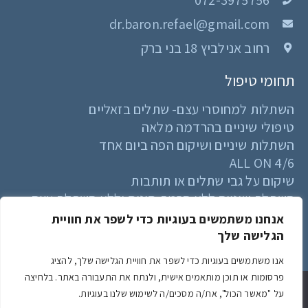
072-3975756
dr.baron.refael@gmail.com
רחוב אנילביץ 18 בני ברק
תחומי טיפול
השתלות למחוסרי עצם- שתלים בזאליים
טיפולי שיניים בהרדמה מלאה
השתלות שיניים ושיקום הפה ביום אחד
ALL ON 4/6
שיקום על גבי שתלים או תותבות
השתלת שיניים ללא הרמת סינוס וללא השתלת עצם
אנחנו משתמשים בעוגיות כדי לשפר את חוויית
הגלישה שלך
Powered & Designed by Medical Online
אנו משתמשים בעוגיות כדי לשפר את חוויית הגלישה שלך, להציג
© 2024 All rights reserved
פרסומות או תוכן מותאמים אישית, ולנתח את התעבורה באתר. בלחיצה
אנו משתמשים בקובצי Cookie כדי להבטיח שנספק לך את חוויית הגלישה
על "מאשר הכול", את/ה מסכים/ה לשימוש שלנו בעוגיות.
הטובה ביותר באתר שלנו. אם תמשיך להשתמש באתר זה, נניח שאתה