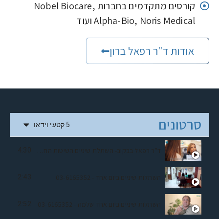
קורסים מתקדמים בחברות Nobel Biocare,
Alpha-Bio, Noris Medical ועוד
אודות ד"ר רפאל ברון
סרטונים
5 קטעי וידאו
ד"ר רפאל בבקוב- השתלת שיניים השיטות החדשות
4:30
השתלות שיניים ביום אחד - 03-6165352
2:43
השתלות שיניים ביום אחד שלמה - 03-6165352
2:52